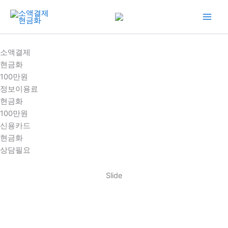
콘
텐
츠
로
소액결제
건
현금화
너
100만원
뛰
정보이용료
기
현금화
100만원
신용카드
현금화
상담필요
Slide