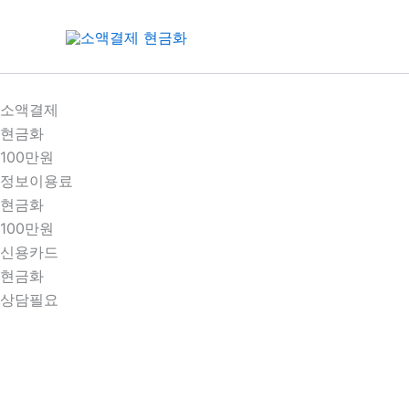
콘
텐
츠
로
건
소액결제
너
현금화
뛰
100만원
기
정보이용료
현금화
100만원
신용카드
현금화
상담필요