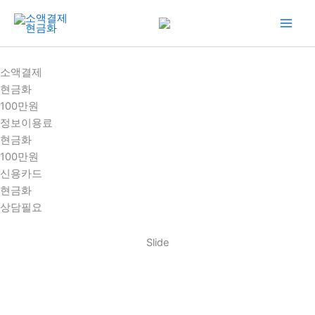
콘
텐
츠
로
소액결제
건
현금화
너
100만원
뛰
정보이용료
기
현금화
100만원
신용카드
현금화
상담필요
Slide