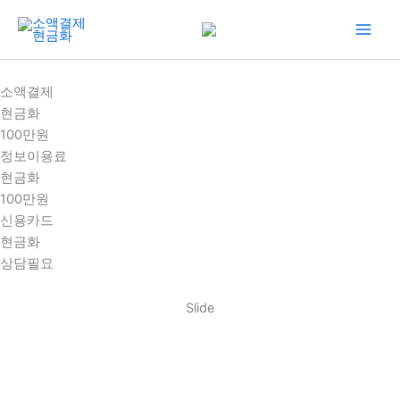
콘
텐
츠
로
소액결제
건
현금화
너
100만원
뛰
정보이용료
기
현금화
100만원
신용카드
현금화
상담필요
Slide