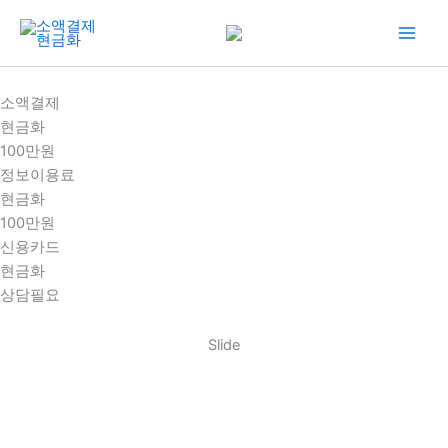
콘
텐
츠
로
소액결제
건
현금화
너
100만원
뛰
정보이용료
기
현금화
100만원
신용카드
현금화
상담필요
Slide