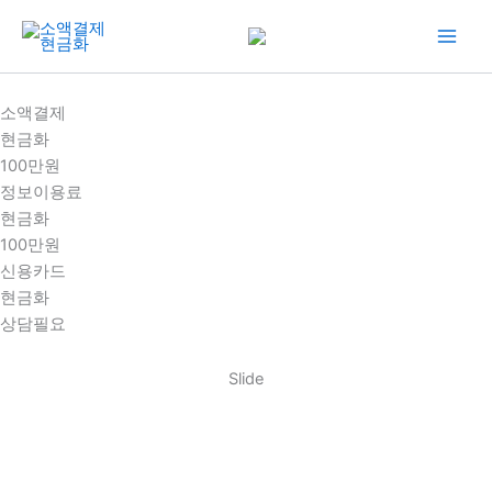
콘
텐
츠
로
소액결제
건
현금화
너
100만원
뛰
정보이용료
기
현금화
100만원
신용카드
현금화
상담필요
Slide