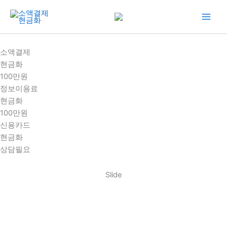
콘
텐
츠
로
소액결제
건
현금화
너
100만원
뛰
정보이용료
기
현금화
100만원
신용카드
현금화
상담필요
Slide