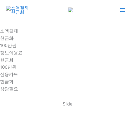
콘
텐
츠
로
소액결제
건
현금화
너
100만원
뛰
정보이용료
기
현금화
100만원
신용카드
현금화
상담필요
Slide