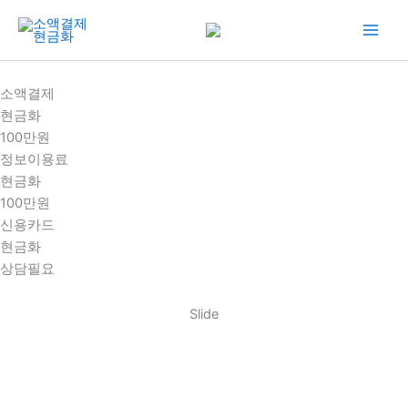
콘
텐
츠
로
소액결제
건
현금화
너
100만원
뛰
정보이용료
기
현금화
100만원
신용카드
현금화
상담필요
Slide