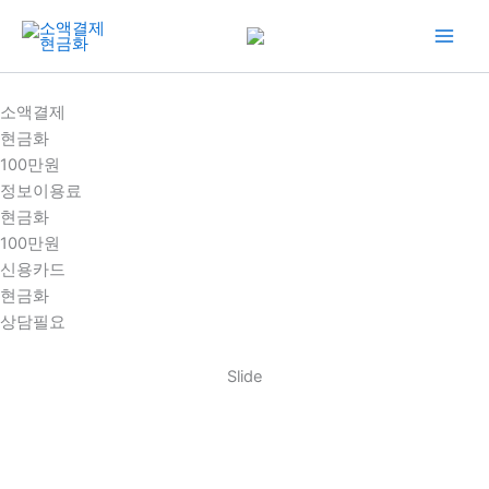
콘
텐
츠
로
소액결제
건
현금화
너
100만원
뛰
정보이용료
기
현금화
100만원
신용카드
현금화
상담필요
Slide