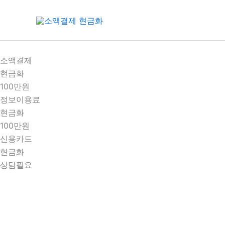
콘
텐
츠
로
건
소액결제
너
현금화
뛰
100만원
기
정보이용료
현금화
100만원
신용카드
현금화
상담필요