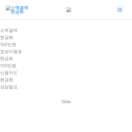
콘
텐
츠
로
소액결제
건
현금화
너
100만원
뛰
정보이용료
기
현금화
100만원
신용카드
현금화
상담필요
Slide