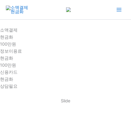
콘
텐
츠
로
소액결제
건
현금화
너
100만원
뛰
정보이용료
기
현금화
100만원
신용카드
현금화
상담필요
Slide