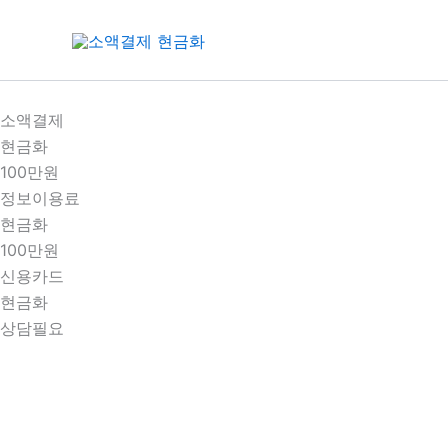
콘
텐
츠
로
건
소액결제
너
현금화
뛰
100만원
기
정보이용료
현금화
100만원
신용카드
현금화
상담필요