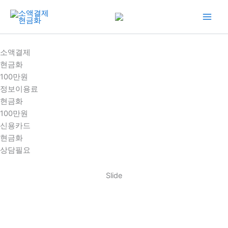
콘
텐
츠
로
소액결제
건
현금화
너
100만원
뛰
정보이용료
기
현금화
100만원
신용카드
현금화
상담필요
Slide