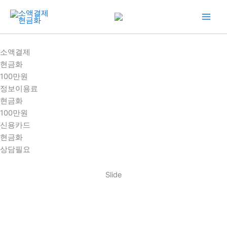
콘
텐
츠
로
소액결제
건
현금화
너
100만원
뛰
정보이용료
기
현금화
100만원
신용카드
현금화
상담필요
Slide