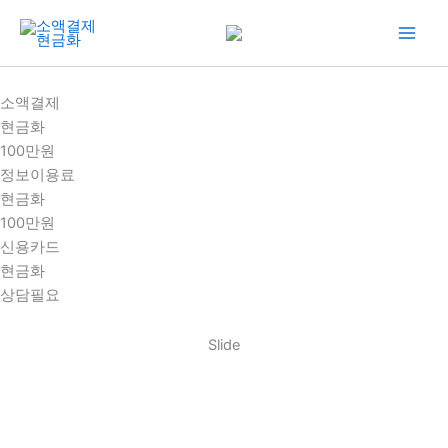
콘
텐
츠
로
소액결제
건
현금화
너
100만원
뛰
정보이용료
기
현금화
100만원
신용카드
현금화
상담필요
Slide