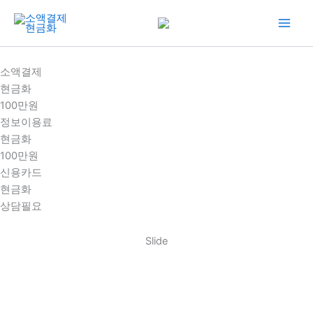
콘
텐
츠
로
소액결제
건
현금화
너
100만원
뛰
정보이용료
기
현금화
100만원
신용카드
현금화
상담필요
Slide