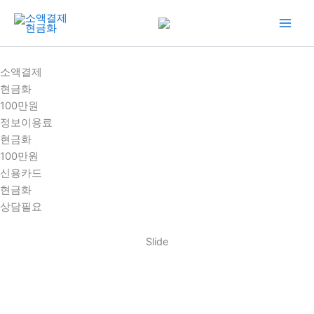
콘
텐
츠
로
소액결제
건
현금화
너
100만원
뛰
정보이용료
기
현금화
100만원
신용카드
현금화
상담필요
Slide