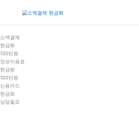
콘
텐
츠
로
건
소액결제
너
현금화
뛰
100만원
기
정보이용료
현금화
100만원
신용카드
현금화
상담필요