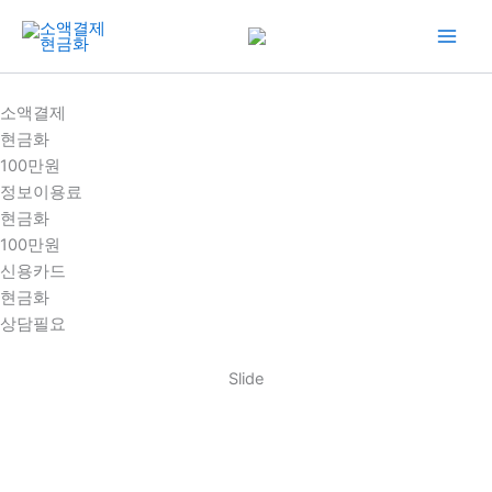
콘
텐
츠
로
소액결제
건
현금화
너
100만원
뛰
정보이용료
기
현금화
100만원
신용카드
현금화
상담필요
Slide