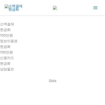
콘
텐
츠
로
소액결제
건
현금화
너
100만원
뛰
정보이용료
기
현금화
100만원
신용카드
현금화
상담필요
Slide