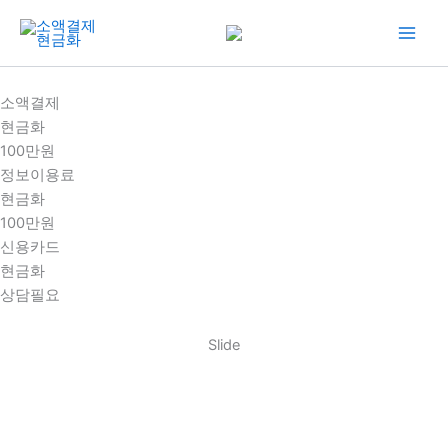
콘
텐
츠
로
소액결제
건
현금화
너
100만원
뛰
정보이용료
기
현금화
100만원
신용카드
현금화
상담필요
Slide