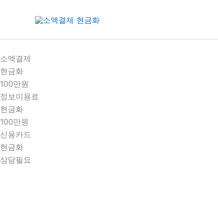
콘
텐
츠
로
건
소액결제
너
현금화
뛰
100만원
기
정보이용료
현금화
100만원
신용카드
현금화
상담필요