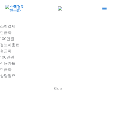
콘
텐
츠
로
소액결제
건
현금화
너
100만원
뛰
정보이용료
기
현금화
100만원
신용카드
현금화
상담필요
Slide