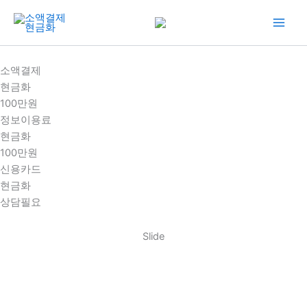
콘
텐
츠
로
소액결제
건
현금화
너
100만원
뛰
정보이용료
기
현금화
100만원
신용카드
현금화
상담필요
Slide