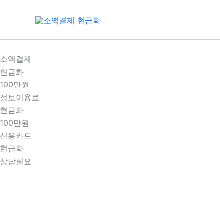
콘
텐
츠
로
건
소액결제
너
현금화
뛰
100만원
기
정보이용료
현금화
100만원
신용카드
현금화
상담필요