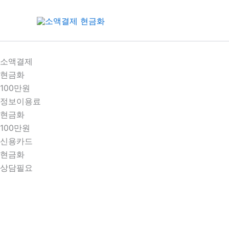
콘
텐
츠
로
건
소액결제
너
현금화
뛰
100만원
기
정보이용료
현금화
100만원
신용카드
현금화
상담필요