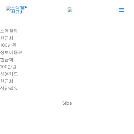
콘
텐
츠
로
소액결제
건
현금화
너
100만원
뛰
정보이용료
기
현금화
100만원
신용카드
현금화
상담필요
Slide