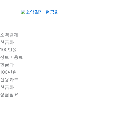
콘
텐
츠
로
건
소액결제
너
현금화
뛰
100만원
기
정보이용료
현금화
100만원
신용카드
현금화
상담필요