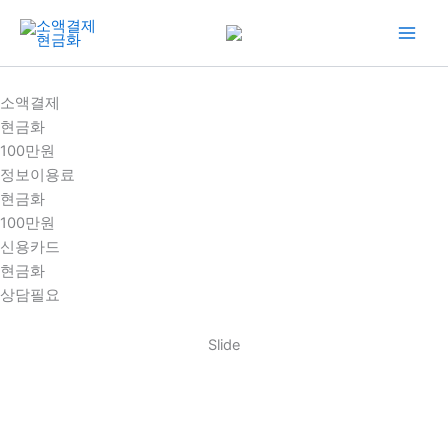
콘
텐
츠
로
소액결제
건
현금화
너
100만원
뛰
정보이용료
기
현금화
100만원
신용카드
현금화
상담필요
Slide