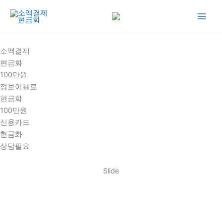
콘
텐
츠
로
소액결제
건
현금화
너
100만원
뛰
정보이용료
기
현금화
100만원
신용카드
현금화
상담필요
Slide