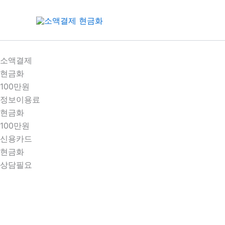
콘
텐
츠
로
건
소액결제
너
현금화
뛰
100만원
기
정보이용료
현금화
100만원
신용카드
현금화
상담필요