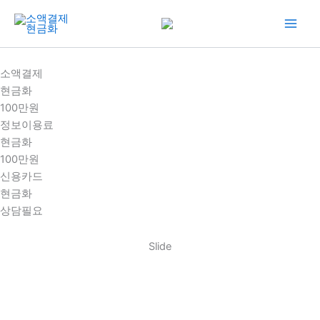
콘
텐
츠
로
소액결제
건
현금화
너
100만원
뛰
정보이용료
기
현금화
100만원
신용카드
현금화
상담필요
Slide