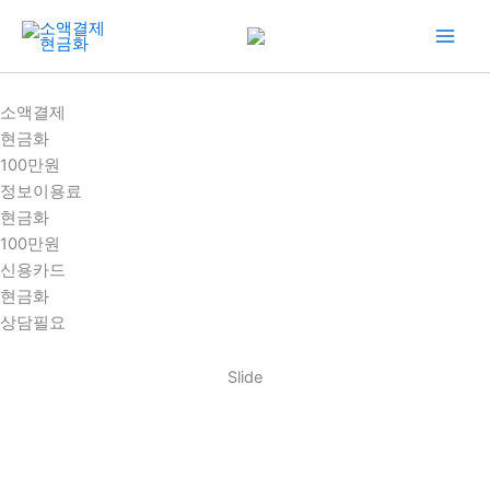
콘
텐
츠
로
소액결제
건
현금화
너
100만원
뛰
정보이용료
기
현금화
100만원
신용카드
현금화
상담필요
Slide