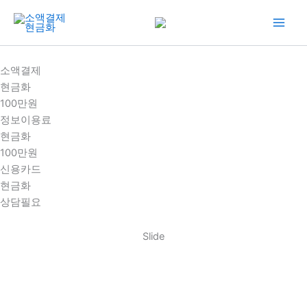
콘
텐
츠
로
소액결제
건
현금화
너
100만원
뛰
정보이용료
기
현금화
100만원
신용카드
현금화
상담필요
Slide