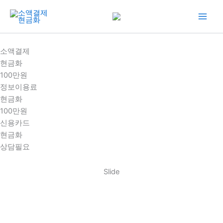
콘
텐
츠
로
소액결제
건
현금화
너
100만원
뛰
정보이용료
기
현금화
100만원
신용카드
현금화
상담필요
Slide