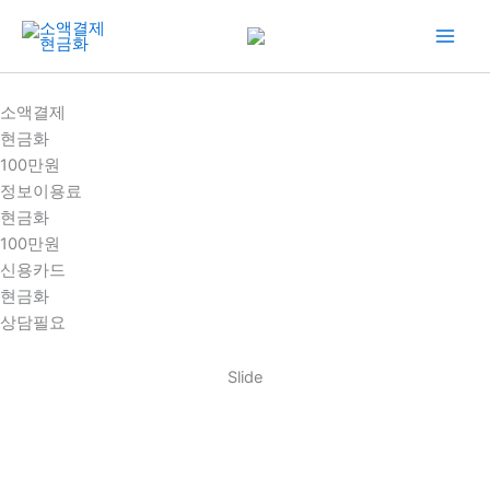
콘
텐
츠
로
소액결제
건
현금화
너
100만원
뛰
정보이용료
기
현금화
100만원
신용카드
현금화
상담필요
Slide