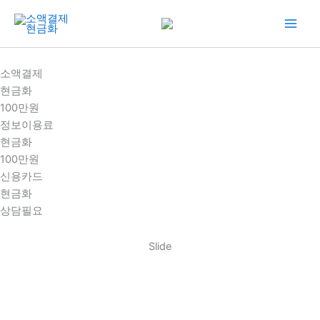
콘
텐
츠
로
소액결제
건
현금화
너
100만원
뛰
정보이용료
기
현금화
100만원
신용카드
현금화
상담필요
Slide