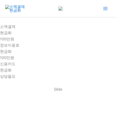
콘
텐
츠
로
소액결제
건
현금화
너
100만원
뛰
정보이용료
기
현금화
100만원
신용카드
현금화
상담필요
Slide