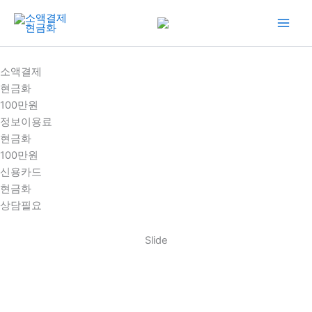
콘
텐
츠
로
소액결제
건
현금화
너
100만원
뛰
정보이용료
기
현금화
100만원
신용카드
현금화
상담필요
Slide