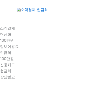
콘
텐
츠
로
건
소액결제
너
현금화
뛰
100만원
기
정보이용료
현금화
100만원
신용카드
현금화
상담필요