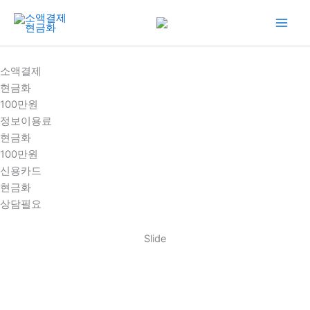
콘
텐
츠
로
소액결제
건
현금화
너
100만원
뛰
정보이용료
기
현금화
100만원
신용카드
현금화
상담필요
Slide