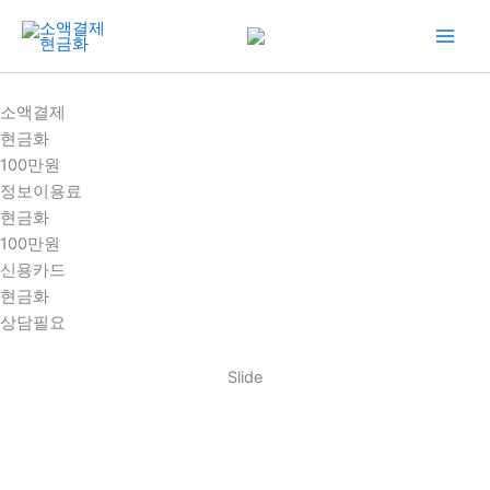
콘
텐
츠
로
소액결제
건
현금화
너
100만원
뛰
정보이용료
기
현금화
100만원
신용카드
현금화
상담필요
Slide