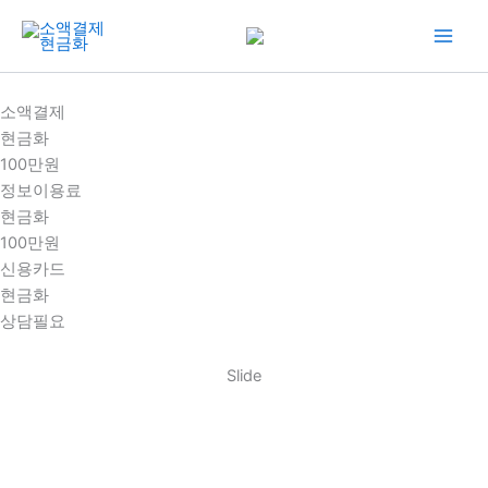
콘
텐
츠
로
소액결제
건
현금화
너
100만원
뛰
정보이용료
기
현금화
100만원
신용카드
현금화
상담필요
Slide