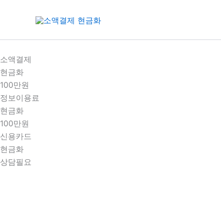
콘
텐
츠
로
건
소액결제
너
현금화
뛰
100만원
기
정보이용료
현금화
100만원
신용카드
현금화
상담필요