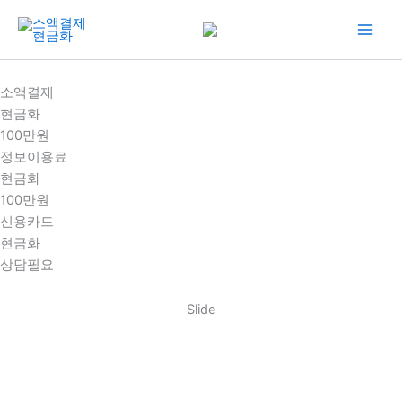
콘
텐
츠
로
소액결제
건
현금화
너
100만원
뛰
정보이용료
기
현금화
100만원
신용카드
현금화
상담필요
Slide