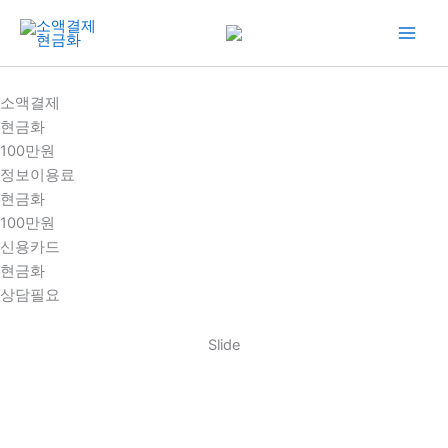
콘
텐
츠
로
소액결제
건
현금화
너
100만원
뛰
정보이용료
기
현금화
100만원
신용카드
현금화
상담필요
Slide