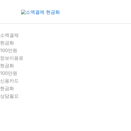
콘
텐
츠
로
건
소액결제
너
현금화
뛰
100만원
기
정보이용료
현금화
100만원
신용카드
현금화
상담필요