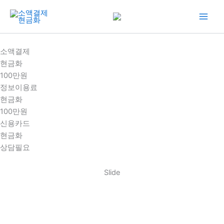
콘
텐
츠
로
소액결제
건
현금화
너
100만원
뛰
정보이용료
기
현금화
100만원
신용카드
현금화
상담필요
Slide